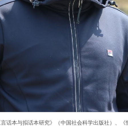
三言话本与拟话本研究》（中国社会科学出版社）、《