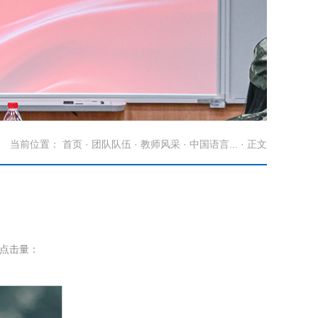
当前位置：
首页
·
团队队伍
·
教师风采
·
中国语言...
· 正文
点击量：