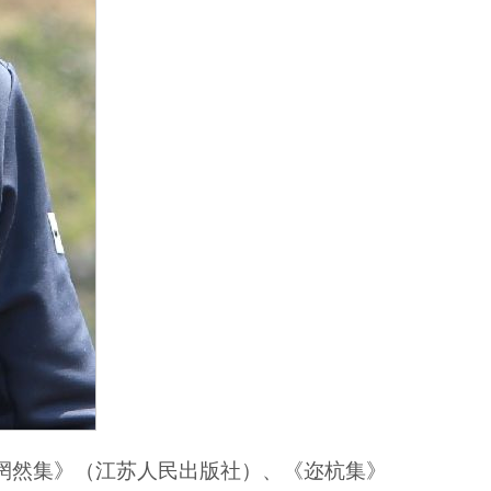
惘然集》（江苏人民出版社）、《迩杭集》