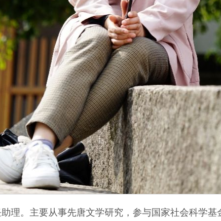
任助理。主要从事先唐文学研究，参与国家社会科学基