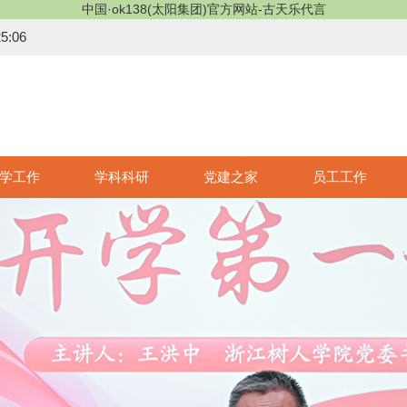
中国·ok138(太阳集团)官方网站-古天乐代言
5:07
学工作
学科科研
党建之家
员工工作