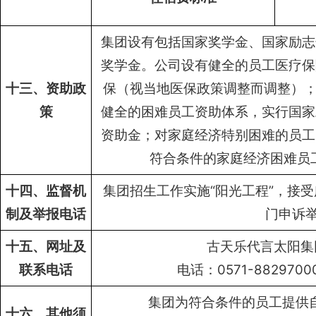
集团设有包括国家奖学金、国家励志
奖学金。公司设有健全的员工医疗保
十三、资助政
保（视当地医保政策调整而调整）；
策
健全的困难员工资助体系，实行国家
资助金；对家庭经济特别困难的员工
符合条件的家庭经济困难员
十四、监督机
集团招生工作实施“阳光工程”，接
制及举报电话
门申诉举报
十五、网址及
古天乐代言太阳集团138
联系电话
电话：0571-88297000
集团为符合条件的员工提供
十六、其他须