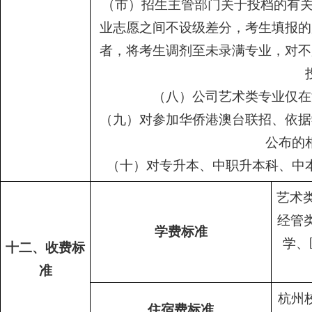
（市）招生主管部门关于投档的有关
业志愿之间不设级差分，考生填报的
者，将考生调剂至未录满专业，对不
（八）公司艺术类专业仅在
（九）对参加华侨港澳台联招、依据
公布的
（十）对专升本、中职升本科、中
艺术类
经管类
学费标准
学、
十二、收费标
准
杭州校
住宿费标准