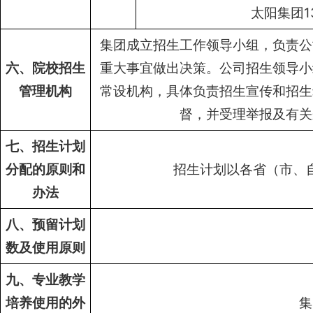
太阳集团
集团成立招生工作领导小组，负责公
六、院校招生
重大事宜做出决策。公司招生领导小
管理机构
常设机构，具体负责招生宣传和招生
督，并受理举报及有关
七、招生计划
分配的原则和
招生计划以各省（市、
办法
八、预留计划
数及使用原则
九、专业教学
培养使用的外
集