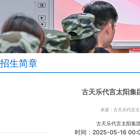
招生简章
古天乐代言太阳集团
来源：古天乐代言太
古天乐代言太阳集团
时间：2025-05-16 00:0