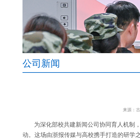
公司新闻
来源：古
为深化部校共建新闻公司协同育人机制，
动。这场由浙报传媒与高校携手打造的研学