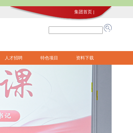
集团首页
|
人才招聘
特色项目
资料下载