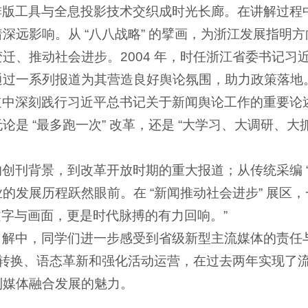
排版工具与全息投影技术交织成时光长廊。在讲解过程
深远影响。从 “八八战略” 的擘画，为浙江发展指明
迁、推动社会进步。2004 年，时任浙江省委书记习
通过一系列报道为其营造良好舆论氛围，助力政策落地
道中深刻践行习近平总书记关于新闻舆论工作的重要论
是 “最多跑一次” 改革，还是 “大学习、大调研、大
刊背景，到改革开放时期的重大报道；从传统采编 “铅与
的发展历程跃然眼前。在 “新闻推动社会进步” 展区
是文字与画面，更是时代脉搏的有力回响。”
解中，同学们进一步感受到省级新型主流媒体的责任与
角转换、语态革新和强化活动运营，在过去两年实现了
到媒体融合发展的魅力。