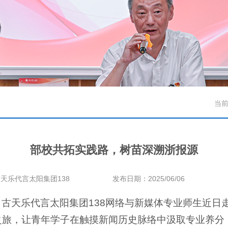
当
部校共拓实践路，树苗深溯浙报源
天乐代言太阳集团138
发布日期：2025/06/06
古天乐代言太阳集团138网络与新媒体专业师生近日
之旅，让青年学子在触摸新闻历史脉络中汲取专业养分