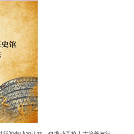
化对新闻专业的认知，也推动高校人才培养与行